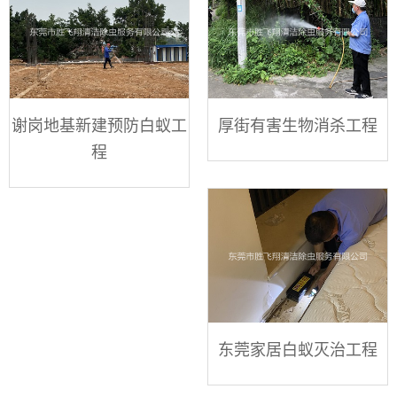
谢岗地基新建预防白蚁工
厚街有害生物消杀工程
程
东莞家居白蚁灭治工程