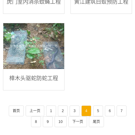
虎门室内消杀蚊蝇工程
黄江建筑白蚁预防工程
樟木头驱蛇防蛇工程
首页
上一页
1
2
3
4
5
6
7
8
9
10
下一页
尾页