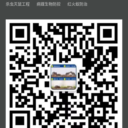
杀虫灭鼠工程
病媒生物防控
红火蚁防治