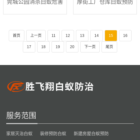
莞城公园消杀白蚁危害
厚街工厂仓库白蚁预防
首页
上一页
11
12
13
14
15
16
17
18
19
20
下一页
尾页
服务范围
家居灭治白蚁
装修预防白蚁
新建房屋白蚁预防